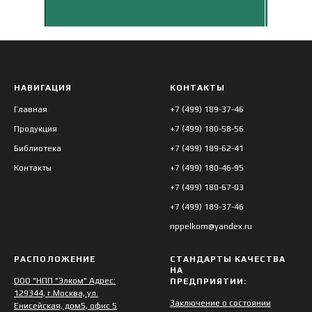
НАВИГАЦИЯ
КОНТАКТЫ
Л-НТ-23
Главная
+7 (499) 189-37-46
Продукция
+7 (499) 180-58-56
Л-ВТ-205
Библиотека
+7 (499) 189-62-41
Контакты
+7 (499) 180-46-95
+7 (499) 180-67-03
+7 (499) 189-37-46
51-Г-27
nppelkom@yandex.ru
РАСПОЛОЖЕНИЕ
СТАНДАРТЫ КАЧЕСТВА
НА
ООО "НПП "Элком" Адрес:
ПРЕДПРИЯТИИ:
129344, г.Москва, ул.
Заключение о состоянии
Енисейская, дом5, офис 5