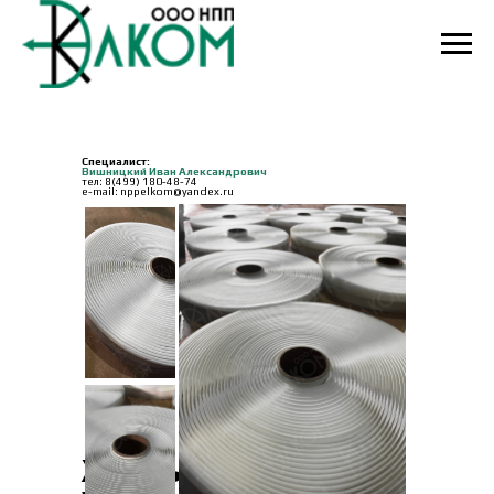
Специалист:
Вишницкий Иван Александрович
тел:
8(499) 180-48-74
e-mail: nppelkom@yandex.ru
Жгуты