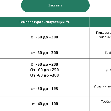
Заказать
Температура эксплуатации, °С
Пищевого 
-60
до
+300
хлебных
От
-60
до
+300
Тру
От
-60
до
+200
От
От
-60
до
+250
Дл
От
-60
до
+300
Уплотнител
-50
до
+125
От
Трубки
-40
до
+100
От