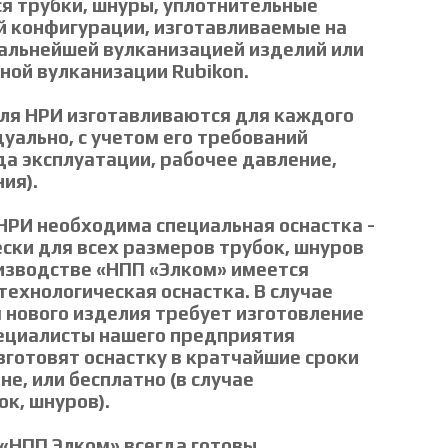
я трубки, шнуры, уплотнительные
й конфигурации, изготавливаемые на
альнейшей вулканизацией изделий или
ной вулканизации Rubikon.
ля НРИ изготавливаются для каждого
уально, с учетом его требований
да эксплуатации, рабочее давление,
ия).
НРИ необходима специальная оснастка -
ски для всех размеров трубок, шнуров
изводстве «НПП «Элком» имеется
ехнологическая оснастка. В случае
 нового изделия требует изготовление
пециалисты нашего предприятия
зготовят оснастку в кратчайшие сроки
е, или бесплатно (в случае
ок, шнуров).
«НПП Элком» всегда готовы