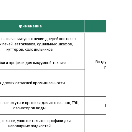
Применение
Сред
назначения: уплотнение дверей коптилен,
 печей, автоклавов, сушильных шкафов,
куттеров, холодильников
Воздух, масло раст
бки и профили для вакуумной техники
растворы кисло
я других отраслей промышленности
ьные жгуты и профили для автоклавов, ТЭЦ,
Вода, пар, спи
озонаторов воды
, шланги, уплотнительные профили для
Молоко, жир
неполярных жидкостей