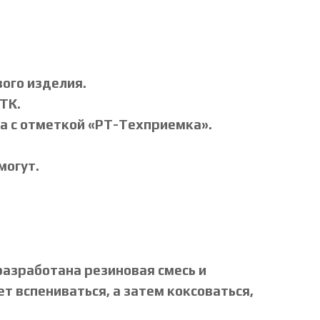
вого изделия.
ТК.
а с отметкой «РТ-Техприемка».
могут.
разработана резиновая смесь и
 вспениваться, а затем коксоваться,