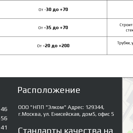
30
до
+70
От -
Строит
-35
до
+70
От
сте
Трубки,
-20
до
+200
От
Элком
Резино
Расположение
ООО "НПП "Элком" Адрес: 129344,
-46
г.Москва, ул. Енисейская, дом5, офис 5
-56
-41
Стандарты качества на