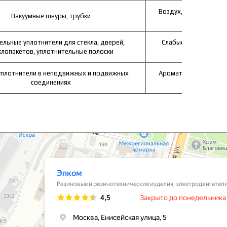
Воздух, вода, слабые
Вакуумные шнуры, трубки
с
ельные уплотнители для стекла, дверей,
Слабые растворы кис
клопакетов, уплотнительные полоски
вода,
 уплотнители в неподвижных и подвижных
Ароматические углево
соединениях
вые и резинотехнические изделия в Москве