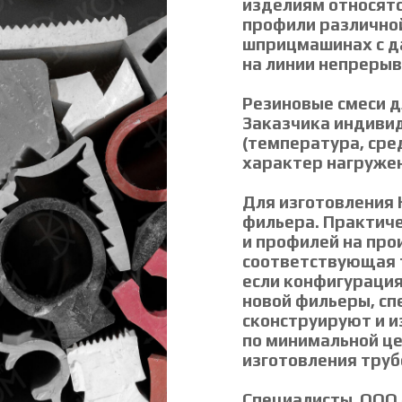
изделиям относятс
профили различно
шприцмашинах с д
на линии непрерыв
Резиновые смеси д
Заказчика индивид
(температура, сре
характер нагружен
Для изготовления 
фильера. Практиче
и профилей на про
соответствующая т
если конфигурация
новой фильеры, с
сконструируют и и
по минимальной цен
изготовления труб
Специалисты ООО 