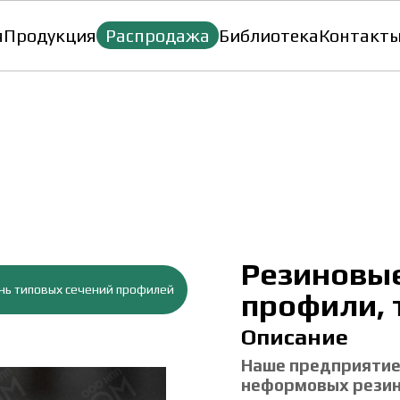
я
Продукция
Распродажа
Библиотека
Контакт
Резиновы
нь типовых сечений профилей
профили, 
Описание
Наше предприятие
неформовых резин