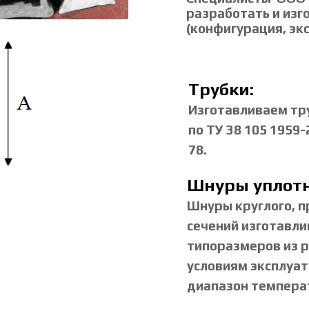
разработать и изг
(конфигурация, эк
Трубки:
Изготавливаем тр
по ТУ 38 105 1959-
78.
Шнуры уплот
Шнуры круглого, п
сечений изготавл
типоразмеров из 
условиям эксплуат
диапазон температу