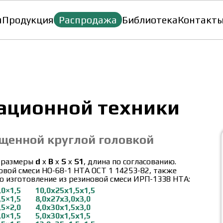
я
Продукция
Распродажа
Библиотека
Контакт
ационной техники
ещенной круглой головкой
 размеры
d
x
B
x
S
x
S1
, длина по согласованию.
овой смеси НО-68-1 НТА ОСТ 1 14253-82, также
 изготовление из резиновой смеси ИРП-1338 НТА:
,0×1,5
10,0х25х1,5х1,5
,5×1,5
8,0х27х3,0х3,0
,5×2,0
4,0х30х1,5х3,0
,0×1,5
5,0х30х1,5х1,5