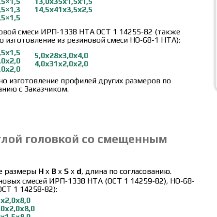
,5×1,5
13,0х35х1,5х1,5
,5×1,3
14,5х41х3,5х2,5
,5×1,5
овой смеси ИРП-1338 НТА ОСТ 1 14255-82 (также
 изготовление из резиновой смеси НО-68-1 НТА):
,5х1,5
5,0х28х3,0х4,0
,0х2,0
4,0х31х2,0х2,0
,0х2,0
о изготовление профилей других размеров по
анию с Заказчиком.
глой головкой со смещенным
е размеры
H
x
B
x
S
x
d
, длина по согласованию.
новых смесей ИРП-1338 НТА (ОСТ 1 14259-82), НО-68-
ОСТ 1 14258-82):
5х2,0х8,0
,0х2,0х8,0
0х1,5х8,0