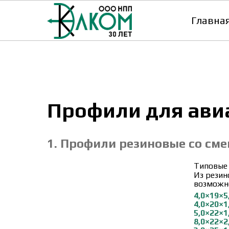
Главна
Профили для ави
1. Профили резиновые со см
Типовые
Из резин
возможно
4,0×19×5
4,0×20×1
5,0×22×1
8,0×22×2