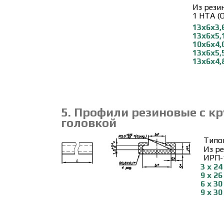
Из рези
1 НТА (О
13х6х3,
13х6х5,
10х6х4,
13х6х5,
13х6х4,
5. Профили резиновые с к
головкой
Типо
Из ре
ИРП-1
3 х 24
9 х 26
6 х 30
9 х 30