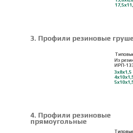
17,5х11
3. Профили резиновые груш
Типовы
Из рези
ИРП-133
3х8х1,5
4х10х
1,
5х10х
1,
4. Профили резиновые
прямоугольные
Типовы