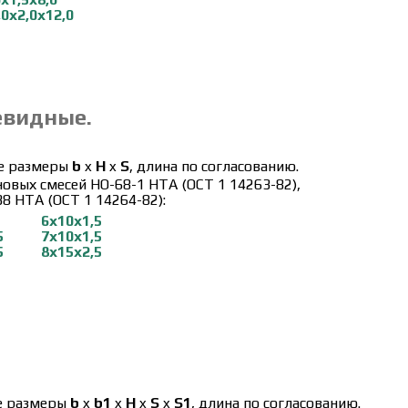
,0х2,0х12,0
евидные.
е размеры
b
x
H
x
S
, длина по согласованию.
новых смесей НО-68-1 НТА (ОСТ 1 14263-82),
8 НТА (ОСТ 1 14264-82):
6х10х1,5
5
7х10х
1,5
5
8х15х2
,5
е размеры
b
x
b1
x
H
x
S
x
S1
, длина по согласованию.