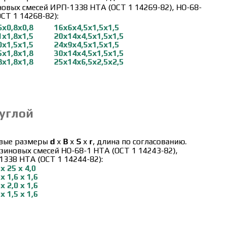
новых смесей ИРП-1338 НТА (ОСТ 1 14269-82), НО-68-
СТ 1 14268-82):
6х0,8х0,8
16х6х4,5х1,5х1,5
1х1,8х1,5
20х14х4,5х1,5х1,5
0х1,5х1,5
24х9х4,5х1,5х1,5
5х1,8х1,8
30х14х4,5х1,5х1,5
8х1,8х1,8
25х14х6,5х2,5х2,5
руглой
вые размеры
d
x
B
x
S
x
r
, длина по согласованию.
зиновых смесей НО-68-1 НТА (ОСТ 1 14243-82),
338 НТА (ОСТ 1 14244-82):
 х 25 х 4,0
 х 1,6 х 1,6
 х 2,0 х 1,6
 х 1,5 х 1,6