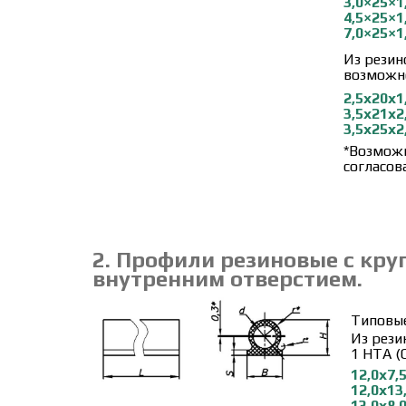
3,0×25×1
4,5×25×1
7,0×25×1
Из резин
возможно
2,5х20х1
3,5х21х2
3,5х25х2
*Возможн
согласов
2. Профили резиновые с кру
внутренним отверстием.
Типовы
Из рези
1 НТА (
12,0х7,
12,0х13
13,0х8,