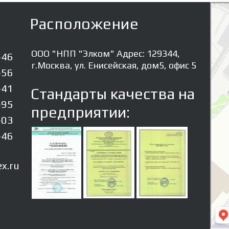
Элком
Резино
Расположение
ООО "НПП "Элком" Адрес: 129344,
-46
г.Москва, ул. Енисейская, дом5, офис 5
-56
-41
Стандарты качества на
-95
предприятии:
-03
-46
x.ru