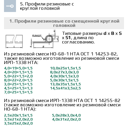
Из резиновой смеси НО-68-1 НТА ОСТ 1 14253-82,
также возможно изготовление из резиновой смеси
ИРП-1338 НТА:
4,0×19×5,0×1,5
10,0х25х1,5х1,5
4,0×20×1,5×1,5
8,0х27х3,0х3,0
5,0×22×1,5×2,0
4,0х30х1,5х3,0
8,0×22×2,0×1,5
5,0х30х1,5х1,5
3,0×25×1,5×1,5
13,0х35х1,5х1,5
4,5×25×1,5×1,3
14,5х41х3,5х2,5
7,0×25×1,5×1,5
Из резиновой смеси ИРП-1338 НТА ОСТ 1 14255-82
(также возможно изготовление из резиновой смеси
НО-68-1 НТА):
2,5х20х1,5х1,5
5,0х28х3,0х4,0
3,5х21х2,0х2,0
4,0х31х2,0х2,0
3,5х25х2,0х2,0
*Возможно изготовление профилей других размеров
по согласованию с Заказчиком.
2. Профили резиновые с круглой головкой со
смещенным внутренним отверстием.
Типовые размеры
H
x
B
x
S
x
d
, длина по
согласованию.
Из резиновых смесей ИРП-1338 НТА (ОСТ 1
14259-82), НО-68-1 НТА (ОСТ 1 14258-82):
12,0х7,5х2,0х8,0
12,0х13,0х2,0х8,0
13,0х8,0х1,5х8,0
17,5х11,0х2,0х12,0
3. Профили резиновые
грушевидные.
Типовые размеры
b
x
H
x
S
,