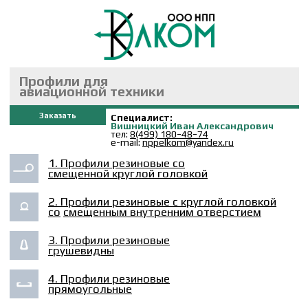
Профили для
авиационной техники
Заказать
Специалист:
Вишницкий Иван Александрович
тел:
8(499) 180−48−74
e-mail:
nppelkom@yandex.ru
1. Профили резиновые со
смещенной круглой головкой
2. Профили резиновые с круглой головкой
со
смещенным внутренним отверстием
3. Профили резиновые
грушевидны
4. Профили резиновые
прямоугольные
5. Профили резиновые с
круглой головкой
1. Профили резиновые со смещенной круглой
головкой
Типовые размеры
d
x
B
x
S
x
S1
, длина по
согласованию.