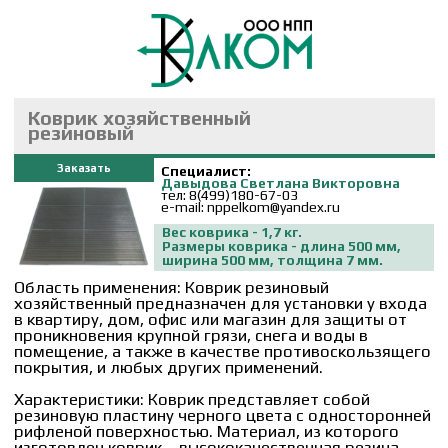
Коврик хозяйственный
резиновый
Заказать
Специалист:
Давыдова Светлана Викторовна
тел: 8(499)180-67-03
e-mail: nppelkom@yandex.ru
Вес коврика - 1,7 кг.
Размеры коврика - длина 500 мм,
ширина 500 мм, толщина 7 мм.
Область применения: Коврик резиновый
хозяйственный предназначен для установки у входа
в квартиру, дом, офис или магазин для защиты от
проникновения крупной грязи, снега и воды в
помещение, а также в качестве противоскользящего
покрытия, и любых других применений.
Характеристики: Коврик представляет собой
резиновую пластину черного цвета с односторонней
рифленой поверхностью. Материал, из которого
изготовлен коврик – высококачественная резина
средней твердости, имеющая высокие прочностные
показатели. Коврик стоек к износу, сохраняет
эластичность при отрицательных температурах,
обладает повышенной атмосферостойкостью.
Коврик не имеет запаха характерного для
резиновых вулканизатов.