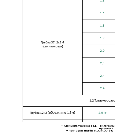
1.5
1.6
1.8
1.9
Трубка 37, 2х3,4
(силиконовая)
2,0
2,3
2.4
2.4
1.2 Тепломорозостойкие (силик
(обрезки по 1.5м)
Трубка 12х2
2.0 кг
Трубка 11х1
3.1
*- Стоимость указана за один килограмм
продукции.
** - Цены указаны без НДС (НДС - 5%).