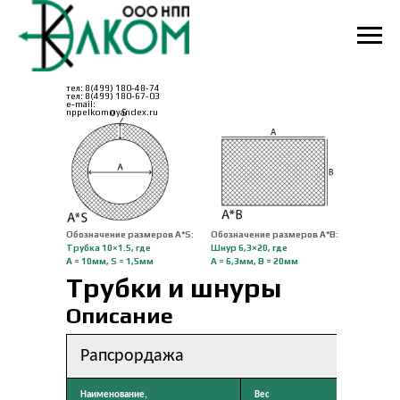
тел: 8(499) 180-48-74
тел: 8(499) 180-67-03
e-mail:
nppelkom@yandex.ru
Обозначение размеров A*S:
Обозначение размеров A*B:
Трубка 10×1.5, где
Шнур 6,3×20, где
А = 10мм, S = 1,5мм
А = 6,3мм, B = 20мм
Трубки и шнуры
Описание
Рапсрордажа
Наименование,
Вес
Метра