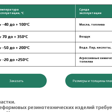
емпература
Среда
ксплуатации, ºС
эксплуатации
-40
до
+ 100ºС
Масла, топлива
т
70
до
+ 350ºС
Воздух
т
-50
до
+ 200ºС
Вода. Пар, кислоты
т
Агрессивные химиче
-20
до
+250ºС
т
топилва
Заказать
Размеры и толщины пла
астки.
еформовых резинотехнических изделий требует