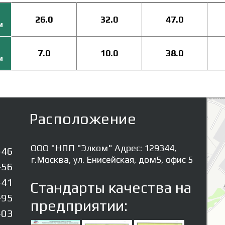
26.0
32.0
47.0
м
7.0
10.0
38.0
м
Элком
Резино
Расположение
ООО "НПП "Элком" Адрес: 129344,
-46
г.Москва, ул. Енисейская, дом5, офис 5
-56
-41
Стандарты качества на
-95
предприятии:
-03