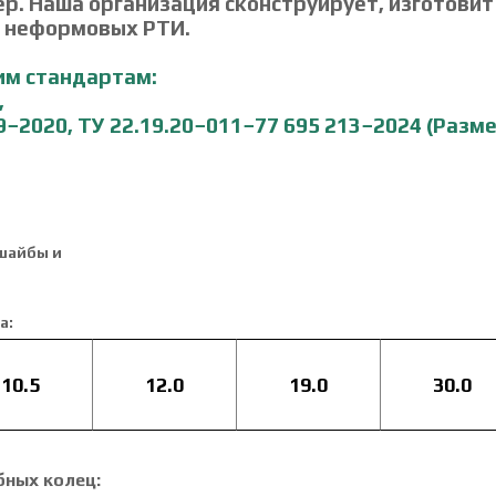
р. Наша организация сконструирует, изготовит
и неформовых РТИ.
им стандартам:
,
−2020, ТУ 22.19.20−011−77 695 213−2024 (
Разме
шайбы и
а:
ых шайб:
10.5
12.0
19.0
30.0
бных колец: