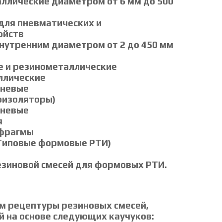
лические диаметром от 6 мм до 500
для пневматических и
ойств
внутренним диаметром от 2 до 450 мм
е и резинометаллические
ллические
аневые
оизоляторы)
аневые
я
афрагмы
. Типовые формовые РТИ)
зиновой смесей для формовых РТИ.
м рецептуры резиновых смесей,
й на основе следующих каучуков: