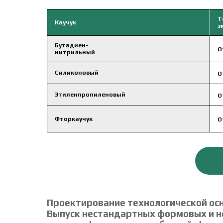
Т
Каучук
э
Бутадиен-
О
нитрильный
Силиконовый
О
Этиленпропиленовый
О
Фторкаучук
О
Проектирование технологической осн
Выпуск нестандартных формовых и н