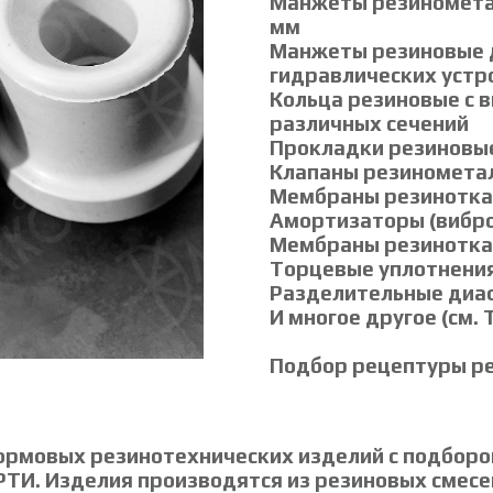
Манжеты резинометал
мм
Манжеты резиновые 
гидравлических устр
Кольца резиновые с 
различных сечений
Прокладки резиновы
Клапаны резиномета
Мембраны резинотк
Амортизаторы (вибр
Мембраны резинотк
Торцевые уплотнени
Разделительные ди
И многое другое (см
Подбор рецептуры ре
ормовых резинотехнических изделий с подборо
ТИ. Изделия производятся из резиновых смесе