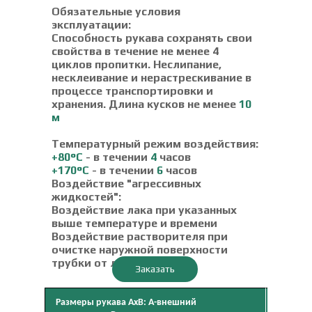
Обязательные условия
эксплуатации:
Способность рукава сохранять свои
свойства в течение не менее 4
циклов пропитки. Неслипание,
несклеивание и нерастрескивание в
процессе транспортировки и
хранения. Длина кусков не менее
10
м
Температурный режим воздействия:
+80°C
- в течении
4
часов
+170°C
- в течении
6
часов
Воздействие "агрессивных
жидкостей":
Воздействие лака при указанных
выше температуре и времени
Воздействие растворителя при
очистке наружной поверхности
трубки от лака
Заказать
Размеры рукава АхВ: А-внешний
Матери