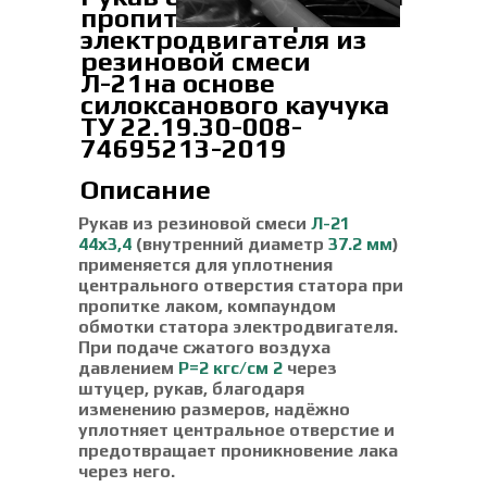
пропитки статора
электродвигателя из
резиновой смеси
Л-21на основе
силоксанового каучука
ТУ 22.19.30-008-
74695213-2019
Описание
Рукав из резиновой смеси
Л-21
44х3,4
(внутренний диаметр
37.2 мм
)
применяется для уплотнения
центрального отверстия статора при
пропитке лаком, компаундом
обмотки статора электродвигателя.
При подаче сжатого воздуха
давлением
P=2 кгс/см 2
через
штуцер, рукав, благодаря
изменению размеров, надёжно
уплотняет центральное отверстие и
предотвращает проникновение лака
через него.