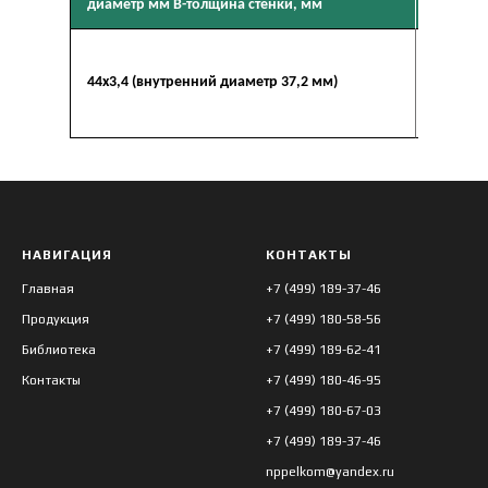
диаметр мм В-толщина стенки, мм
Л-21 по Т
Смеси ре
44х3,4 (внутренний диаметр 37,2 мм)
нефтедоб
нефтепер
промышл
НАВИГАЦИЯ
КОНТАКТЫ
Главная
+7 (499) 189-37-46
Продукция
+7 (499) 180-58-56
Библиотека
+7 (499) 189-62-41
Контакты
+7 (499) 180-46-95
+7 (499) 180-67-03
+7 (499) 189-37-46
nppelkom@yandex.ru