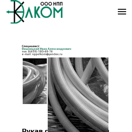
Специалист:
Вишницкий Иван Александрович
тел:
8(499) 180-48-74
e-mail: nppelkom@yandex.ru
Рукав силиконовый для