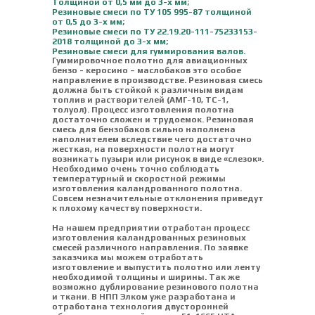
Толщиной от 0,5 мм до 3-х мм;
Резиновые смеси по ТУ 105 995-87 толщиной
от 0,5 до 3-х мм;
Резиновые смеси по ТУ 22.19.20-111-75233153-
2018 толщиной до 3-х мм;
Резиновые смеси для гуммирования валов.
Гуммировочное полотно для авиационных
бензо - керосино – маслобаков это особое
направление в производстве. Резиновая смесь
должна быть стойкой к различным видам
топлив и растворителей (АМГ-10, ТС-1,
толуол). Процесс изготовления полотна
достаточно сложен и трудоемок. Резиновая
смесь для бензобаков сильно наполнена
наполнителем вследствие чего достаточно
жесткая, на поверхности полотна могут
возникать пузыри или рисунок в виде «слезок».
Необходимо очень точно соблюдать
температурный и скоростной режимы
изготовления каландрованного полотна.
Совсем незначительные отклонения приведут
к плохому качеству поверхности.
На нашем предприятии отработан процесс
изготовления каландрованных резиновых
смесей различного направления. По заявке
заказчика мы можем отработать
изготовление и выпустить полотно или ленту
необходимой толщины и ширины. Так же
возможно дублирование резинового полотна
и ткани. В НПП Элком уже разработана и
отработана технология двусторонней