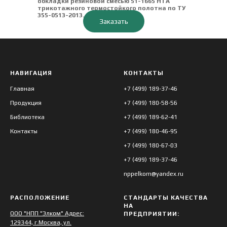
обкладки резиновой смесью 51-1665 НТА
трикотажного термостойкого полотна по ТУ
355-0513-2013.
Заказать
НАВИГАЦИЯ
КОНТАКТЫ
Главная
+7 (499) 189-37-46
Продукция
+7 (499) 180-58-56
Библиотека
+7 (499) 189-62-41
Контакты
+7 (499) 180-46-95
+7 (499) 180-67-03
+7 (499) 189-37-46
nppelkom@yandex.ru
РАСПОЛОЖЕНИЕ
СТАНДАРТЫ КАЧЕСТВА
НА
ООО "НПП "Элком" Адрес:
ПРЕДПРИЯТИИ:
129344, г.Москва, ул.