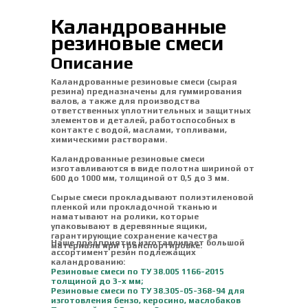
Каландрованные
резиновые смеси
Описание
Каландрованные резиновые смеси (сырая
резина) предназначены для гуммирования
валов, а также для производства
ответственных уплотнительных и защитных
элементов и деталей, работоспособных в
контакте с водой, маслами, топливами,
химическими растворами.
Каландрованные резиновые смеси
изготавливаются в виде полотна шириной от
600 до 1000 мм, толщиной от 0,5 до 3 мм.
Сырые смеси прокладывают полиэтиленовой
пленкой или прокладочной тканью и
наматывают на ролики, которые
упаковывают в деревянные ящики,
гарантирующие сохранение качества
Наше предприятие изготавливает большой
материала при транспортировке.
ассортимент резин подлежащих
каландрованию:
Резиновые смеси по ТУ 38.005 1166-2015
толщиной до 3-х мм;
Резиновые смеси по ТУ 38.305-05-368-94 для
изготовления бензо, керосино, маслобаков