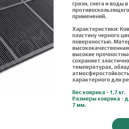
грязи, снега и воды 
противоскользящего
применений.
Характеристики: Ко
пластину черного цв
поверхностью. Матер
высококачественная
высокие прочностные
сохраняет эластичн
температурах, обла
атмосферостойкость
характерного для р
Вес коврика - 1,7 кг.
Размеры коврика - д
7 мм.