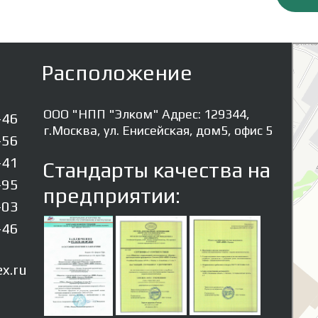
Элком
Резино
Расположение
ООО "НПП "Элком" Адрес: 129344,
-46
г.Москва, ул. Енисейская, дом5, офис 5
-56
-41
Стандарты качества на
-95
предприятии:
-03
-46
x.ru